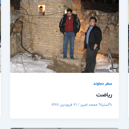
سفر دماوند
رياضت
%آسترا%
محمد امین
/
۲۱ فروردین ۱۳۸۶