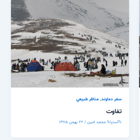
,
سفر دماوند
مناظر طبيعي
تفاوت
%آسترا%
محمد امین
/
۲۲ بهمن ۱۳۸۵