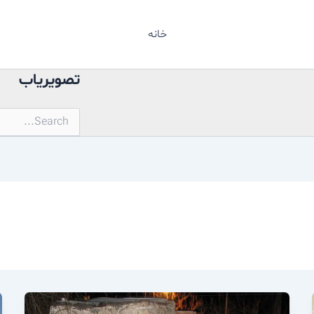
خانه
تصویریاب
جستجو
برای: