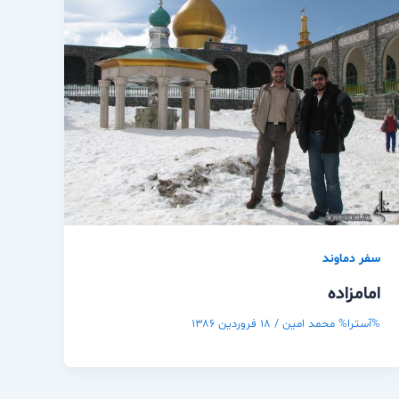
سفر دماوند
امامزاده
%آسترا%
محمد امین
/
۱۸ فروردین ۱۳۸۶