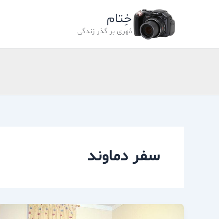
رش
خِتام
ه
حتوا
مُهری بر گذر زندگی
سفر دماوند