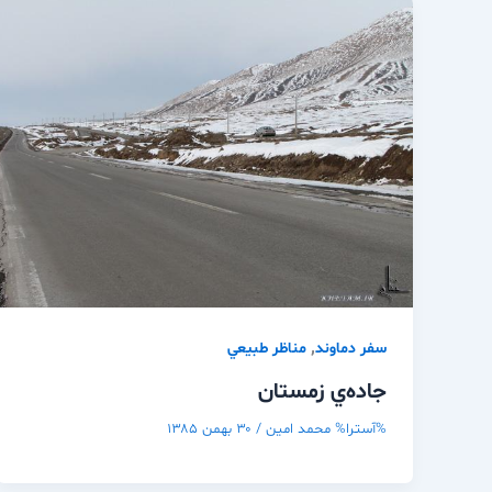
,
سفر دماوند
مناظر طبيعي
جاده‌ي زمستان
%آسترا%
محمد امین
/
۳۰ بهمن ۱۳۸۵