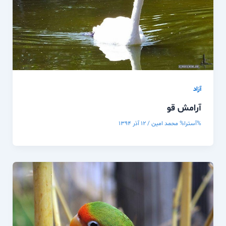
آزاد
آرامش قو
%آسترا%
محمد امین
/
۱۲ آذر ۱۳۹۴