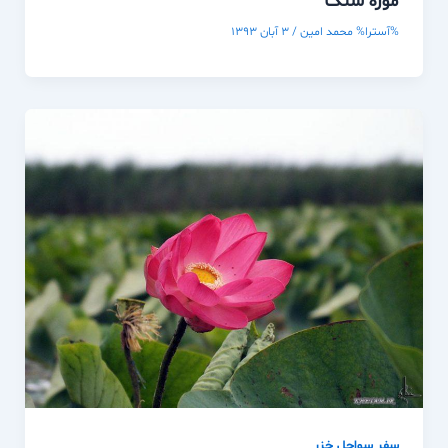
موزه سنگ
%آسترا%
محمد امین
/
۳ آبان ۱۳۹۳
سفر سواحل خزر