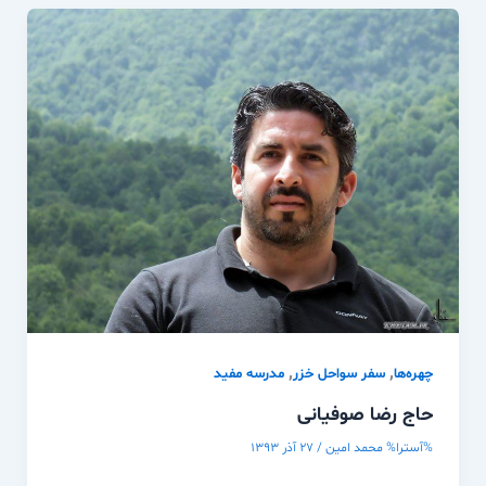
,
,
چهره‌ها
سفر سواحل خزر
مدرسه مفيد
حاج رضا صوفیانی
%آسترا%
محمد امین
/
۲۷ آذر ۱۳۹۳