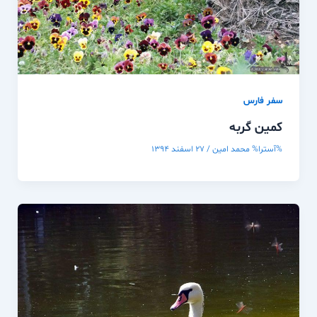
سفر فارس
کمین گربه
%آسترا%
محمد امین
/
۲۷ اسفند ۱۳۹۴