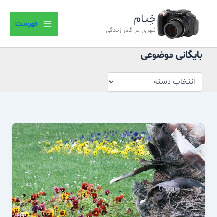
بایگانی
رش
موضوعی
خِتام
ه
فهرست
حتوا
مُهری بر گذر زندگی
بایگانی موضوعی