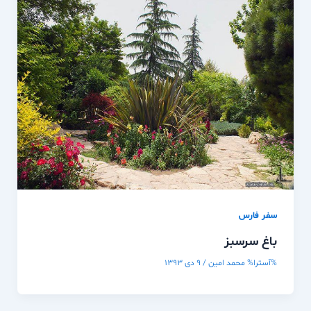
سفر فارس
باغ سرسبز
%آسترا%
محمد امین
/
۹ دی ۱۳۹۳