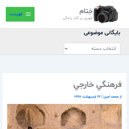
بایگانی
رش
موضوعی
خِتام
ه
فهرست
حتوا
مُهری بر گذر زندگی
بایگانی موضوعی
فرهنگي خارجي
از
محمد امین
/
۲۲ اردیبهشت ۱۳۸۷