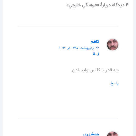
4 دیدگاه دربارهٔ «فرهنگي خارجي»
كاظم
۲۲ اردیبهشت ۱۳۸۷ در ۱۱:۳۱
ق.ظ
چه قدر با كلاس وايسادن
پاسخ
همشهری