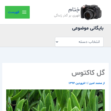
بایگانی
رش
موضوعی
خِتام
ه
فهرست
حتوا
مُهری بر گذر زندگی
بایگانی موضوعی
گل کاکتوس
از
محمد امین
/
۱ فروردین ۱۳۹۴