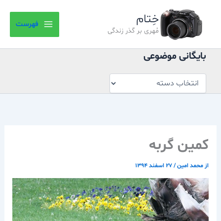
بایگانی
رش
موضوعی
خِتام
ه
فهرست
حتوا
مُهری بر گذر زندگی
بایگانی موضوعی
کمین گربه
از
محمد امین
/
۲۷ اسفند ۱۳۹۴