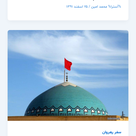
%آسترا%
محمد امین
/
۲۵ اسفند ۱۳۹۱
سفر رهروان