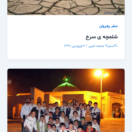
سفر رهروان
شلمچه ی سرخ
%آسترا%
محمد امین
/
۶ فروردین ۱۳۹۰