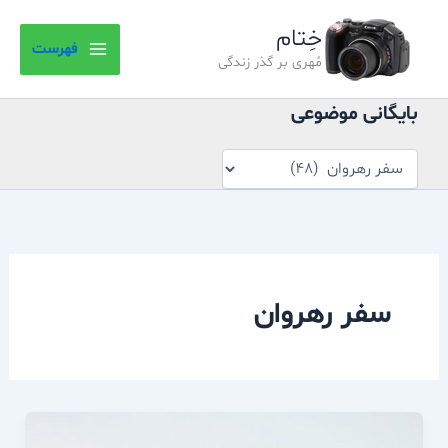
بایگانی
رش
موضوعی
خِتام
ه
فهرست
حتوا
مُهری بر گذر زندگی
بایگانی موضوعی
سفر رهروان