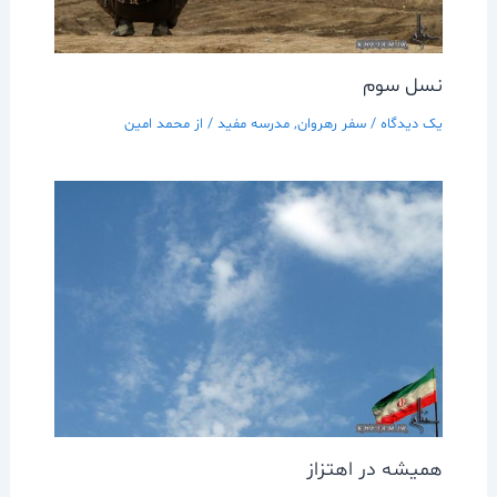
نسل سوم
یک دیدگاه
/
سفر رهروان
,
مدرسه مفيد
/ از
محمد امین
هميشه در اهتزاز