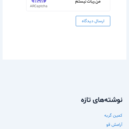
من ربات نیستم
ARCaptcha
نوشته‌های تازه
کمین گربه
آرامش قو