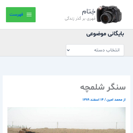
بایگانی
رش
موضوعی
خِتام
ه
فهرست
حتوا
مُهری بر گذر زندگی
بایگانی موضوعی
سنگر شلمچه
از
محمد امین
/
۱۴ اسفند ۱۳۸۹