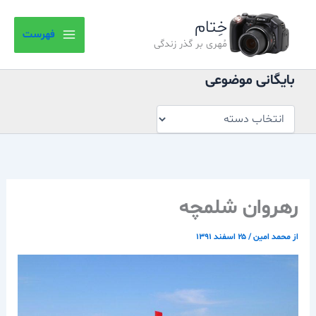
بایگانی
رش
موضوعی
خِتام
ه
فهرست
حتوا
مُهری بر گذر زندگی
بایگانی موضوعی
رهروان شلمچه
از
محمد امین
/
۲۵ اسفند ۱۳۹۱