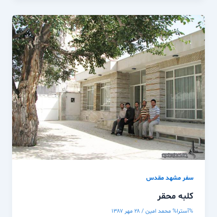
سفر مشهد مقدس
كلبه محقر
%آسترا%
محمد امین
/
۲۸ مهر ۱۳۸۷