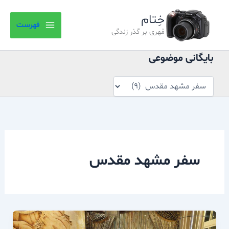
بایگانی
رش
موضوعی
خِتام
ه
فهرست
حتوا
مُهری بر گذر زندگی
بایگانی موضوعی
سفر مشهد مقدس