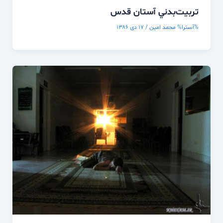
تربيت‌بدني آستان قدس
%آسترا%
محمد امین
/
۱۷ دی ۱۳۸۶