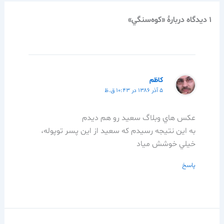
1 دیدگاه دربارهٔ «كوه‌سنگي»
كاظم
۵ آذر ۱۳۸۶ در ۱۰:۴۳ ق.ظ
عكس هاي وبلاگ سعيد رو هم ديدم
به اين نتيجه رسيدم كه سعيد از اين پسر توپوله،
خيلي خوشش مياد
پاسخ