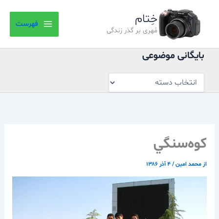
بایگانی
رش
موضوعی
خِتام
ه
فهرست
حتوا
مُهری بر گذر زندگی
بایگانی موضوعی
كوه‌سنگي
از
محمد امین
/
۴ آذر ۱۳۸۶