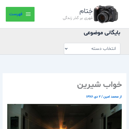
بایگانی
رش
موضوعی
خِتام
ه
فهرست
حتوا
مُهری بر گذر زندگی
بایگانی موضوعی
خواب شيرين
از
محمد امین
/
۲ دی ۱۳۸۶