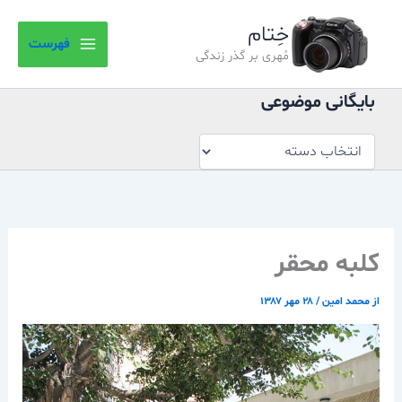
بایگانی
رش
موضوعی
خِتام
ه
فهرست
حتوا
مُهری بر گذر زندگی
بایگانی موضوعی
كلبه محقر
از
محمد امین
/
۲۸ مهر ۱۳۸۷