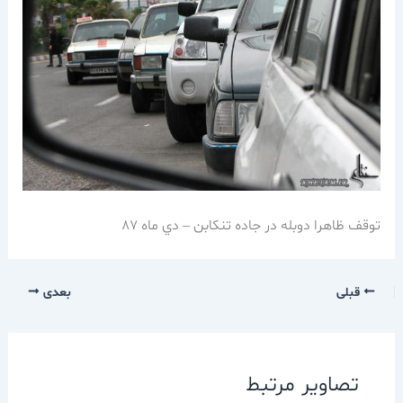
توقف ظاهرا دوبله در جاده تنكابن – دي ماه 87
قبلی
بعدی
تصاویر مرتبط