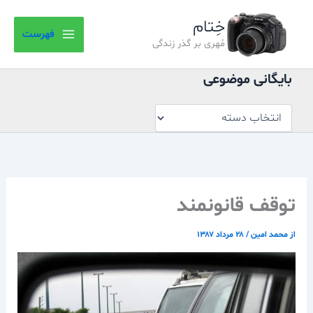
بایگانی
رش
موضوعی
خِتام
ه
فهرست
حتوا
مُهری بر گذر زندگی
بایگانی موضوعی
توقف قانونمند
از
محمد امین
/
۲۸ مرداد ۱۳۸۷