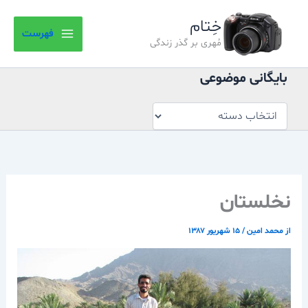
بایگانی
رش
موضوعی
خِتام
ه
فهرست
حتوا
مُهری بر گذر زندگی
بایگانی موضوعی
نخلستان
از
محمد امین
/
۱۵ شهریور ۱۳۸۷