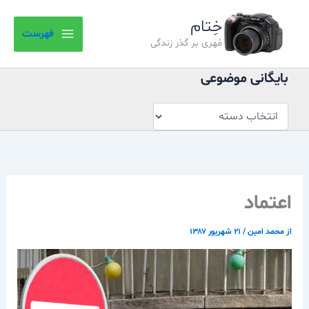
بایگانی
رش
موضوعی
خِتام
ه
فهرست
حتوا
مُهری بر گذر زندگی
بایگانی موضوعی
اعتماد
از
محمد امین
/
۲۱ شهریور ۱۳۸۷