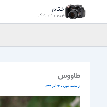
رش
خِتام
ه
حتوا
مُهری بر گذر زندگی
طاووس
از
محمد امین
/
۲۳ آذر ۱۳۸۷