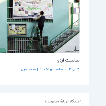
تماميت اردو
3 دیدگاه
/
دسته‌بندی نشده
/ از
محمد امین
1 دیدگاه دربارهٔ «طاووس»