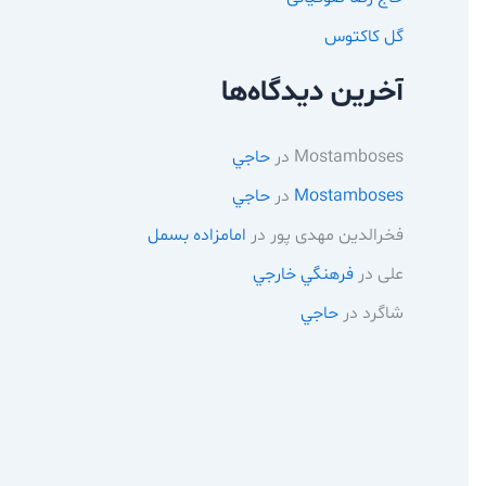
گل کاکتوس
آخرین دیدگاه‌ها
Mostamboses
در
حاجي
Mostamboses
در
حاجي
فخرالدین مهدی پور
در
امامزاده بسمل
علی
در
فرهنگي خارجي
شاگرد
در
حاجي