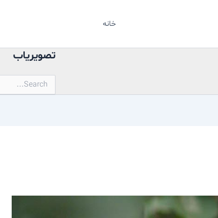
خانه
تصویریاب
جستجو
برای: