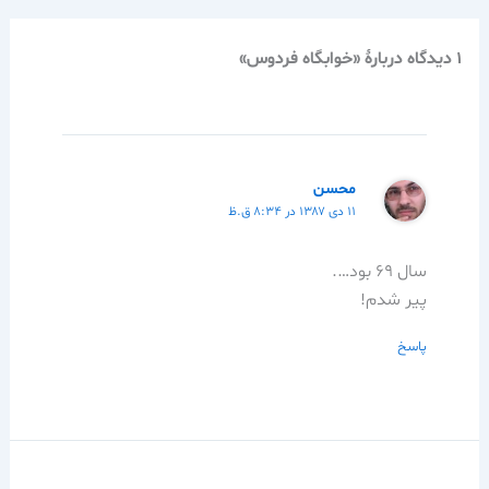
1 دیدگاه دربارهٔ «خوابگاه فردوس»
محسن
۱۱ دی ۱۳۸۷ در ۸:۳۴ ق.ظ
سال ۶۹ بود….
پیر شدم!
پاسخ