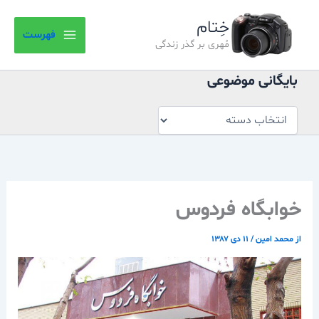
بایگانی
رش
موضوعی
خِتام
ه
فهرست
حتوا
مُهری بر گذر زندگی
بایگانی موضوعی
خوابگاه فردوس
از
محمد امین
/
۱۱ دی ۱۳۸۷