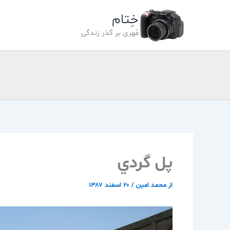
رش
خِتام
ه
حتوا
مُهری بر گذر زندگی
پل گردي
از
محمد امین
/
۲۰ اسفند ۱۳۸۷