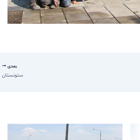
بعدی
ستونستان