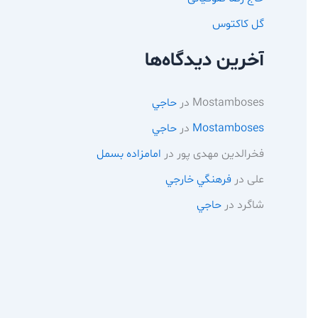
گل کاکتوس
آخرین دیدگاه‌ها
Mostamboses
در
حاجي
Mostamboses
در
حاجي
فخرالدین مهدی پور
در
امامزاده بسمل
علی
در
فرهنگي خارجي
شاگرد
در
حاجي