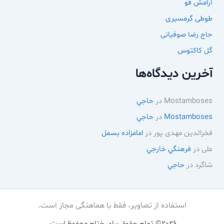
آرامش قو
طوطی گرمسیری
حاج رضا صوفیانی
گل کاکتوس
آخرین دیدگاه‌ها
Mostamboses
در
حاجي
Mostamboses
در
حاجي
فخرالدین مهدی پور
در
امامزاده بسمل
علی
در
فرهنگي خارجي
شاگرد
در
حاجي
استفاده از تصاویر، فقط با هماهنگی مجاز است.
2026© تمام حقوق برای خِتام محفوظ است.