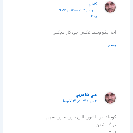
کاظم
۱۱ اردیبهشت ۱۳۸۸ در ۹:۵۷
ق.ظ
آخه بگو وسط عکس چی کار میکنی
پاسخ
علي آقا مربي
۴ تیر ۱۳۸۸ در ۷:۴۸ ق.ظ
كوچك تريناشون الان دارن ميرن سوم
بزرگ شدن
نه ؟