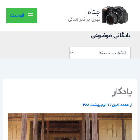
بایگانی
رش
موضوعی
خِتام
ه
فهرست
حتوا
مُهری بر گذر زندگی
بایگانی موضوعی
يادگار
از
محمد امین
/
۱۱ اردیبهشت ۱۳۸۸