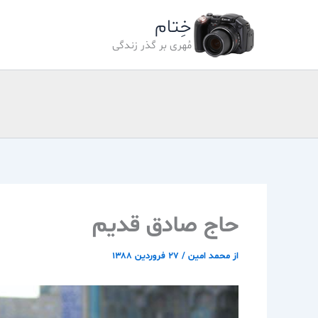
رش
خِتام
ه
حتوا
مُهری بر گذر زندگی
حاج صادق قديم
از
محمد امین
/
۲۷ فروردین ۱۳۸۸