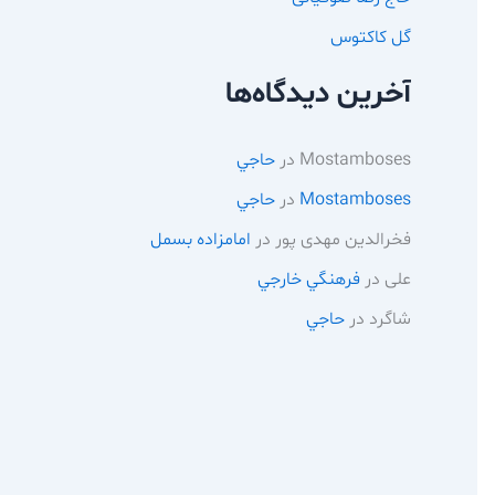
گل کاکتوس
آخرین دیدگاه‌ها
Mostamboses
در
حاجي
Mostamboses
در
حاجي
فخرالدین مهدی پور
در
امامزاده بسمل
علی
در
فرهنگي خارجي
شاگرد
در
حاجي