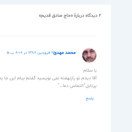
2 دیدگاه دربارهٔ «حاج صادق قديم»
محمد مهدی
۲۹ فروردین ۱۳۸۸ در ۸:۰۶ ب.ظ
با سلام
آقا دیدم تو رازنهفته نمی نویسید گفتم بیام این جا 
پرتابل”التماس دعا…”
پاسخ