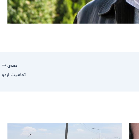
بعدی
تماميت اردو