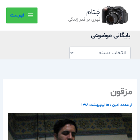
بایگانی
رش
موضوعی
خِتام
ه
فهرست
حتوا
مُهری بر گذر زندگی
بایگانی موضوعی
مزقون
از
محمد امین
/
۱۵ اردیبهشت ۱۳۸۹