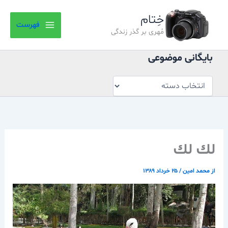
بایگانی
رش
موضوعی
خِتام
ه
فهرست
حتوا
مُهری بر گذر زندگی
بایگانی موضوعی
لك لك
از
محمد امین
/
۲۵ خرداد ۱۳۸۹