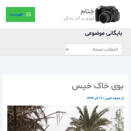
بایگانی
رش
موضوعی
خِتام
ه
فهرست
حتوا
مُهری بر گذر زندگی
بایگانی موضوعی
بوی خاک خیس
از
محمد امین
/
۱۹ آذر ۱۳۸۹