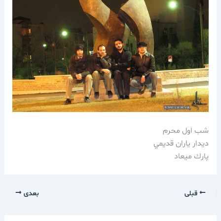
شب اول محرم
ديدار ياران قديمي
پارك ميعاد
قبلی
بعدی