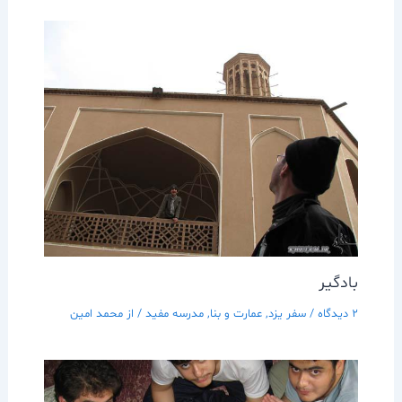
بادگير
2 دیدگاه
/
سفر يزد
,
عمارت و بنا
,
مدرسه مفيد
/ از
محمد امین