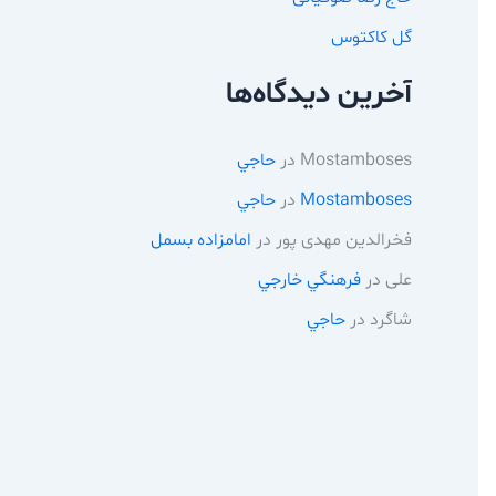
گل کاکتوس
آخرین دیدگاه‌ها
Mostamboses
در
حاجي
Mostamboses
در
حاجي
فخرالدین مهدی پور
در
امامزاده بسمل
علی
در
فرهنگي خارجي
شاگرد
در
حاجي