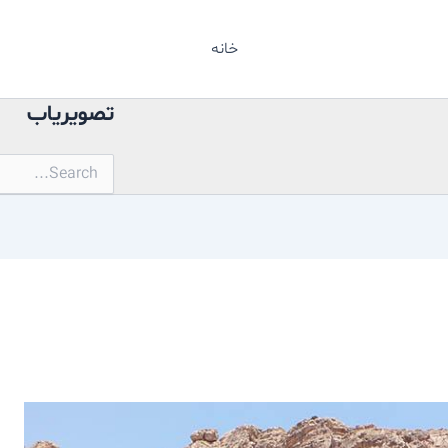
خانه
تصویریاب
جستجو
برای: