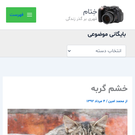
بایگانی
رش
موضوعی
خِتام
ه
فهرست
حتوا
مُهری بر گذر زندگی
بایگانی موضوعی
خشم گربه
از
محمد امین
/
۴ مرداد ۱۳۹۲