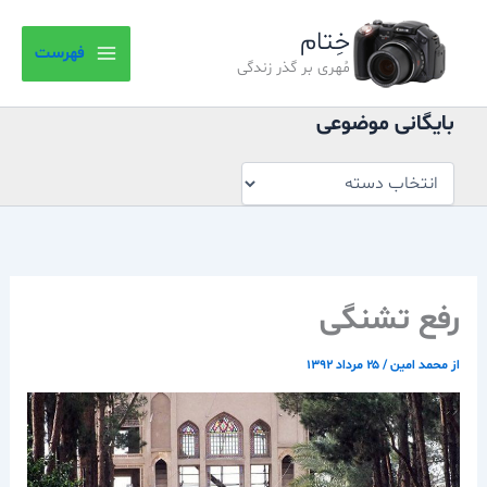
بایگانی
رش
موضوعی
خِتام
ه
فهرست
حتوا
مُهری بر گذر زندگی
بایگانی موضوعی
رفع تشنگی
از
محمد امین
/
۲۵ مرداد ۱۳۹۲