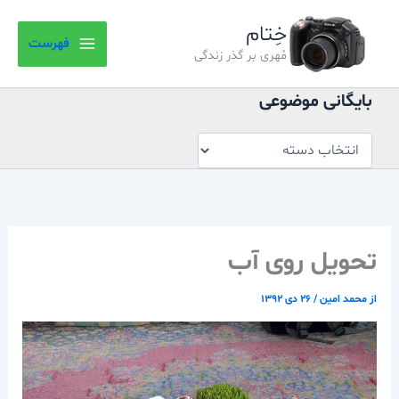
بایگانی
رش
موضوعی
خِتام
ه
فهرست
حتوا
مُهری بر گذر زندگی
بایگانی موضوعی
تحویل روی آب
از
محمد امین
/
۲۶ دی ۱۳۹۲