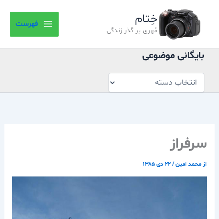
بایگانی
رش
موضوعی
خِتام
ه
فهرست
حتوا
مُهری بر گذر زندگی
بایگانی موضوعی
سرفراز
از
محمد امین
/
۲۲ دی ۱۳۸۵