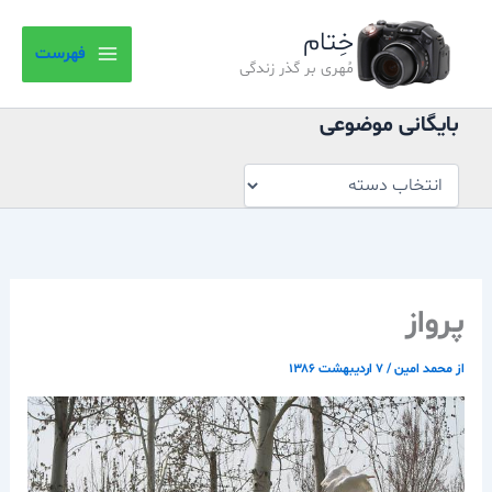
بایگانی
رش
موضوعی
خِتام
ه
فهرست
حتوا
مُهری بر گذر زندگی
بایگانی موضوعی
پرواز
از
محمد امین
/
۷ اردیبهشت ۱۳۸۶