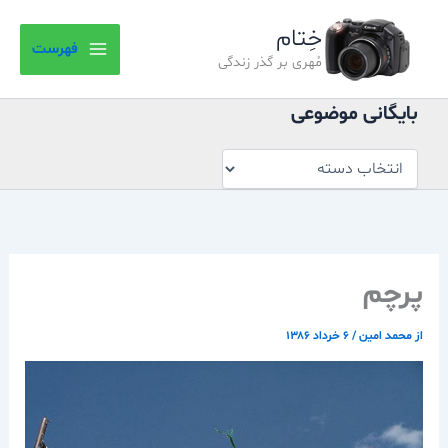
بایگانی
رش
موضوعی
خِتام
ه
فهرست
حتوا
مُهری بر گذر زندگی
بایگانی موضوعی
پرچم
از
محمد امین
/
۶ خرداد ۱۳۸۶