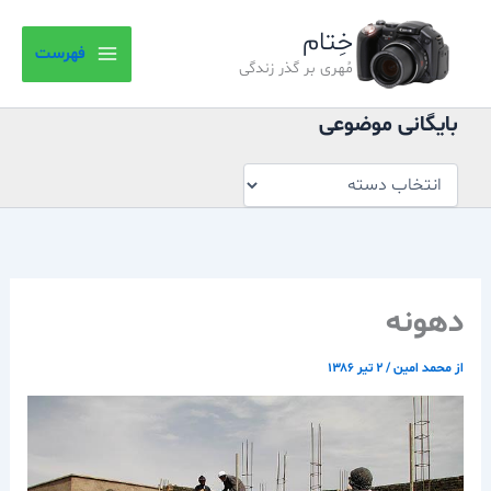
بایگانی
رش
موضوعی
خِتام
ه
فهرست
حتوا
مُهری بر گذر زندگی
بایگانی موضوعی
دهونه
از
محمد امین
/
۲ تیر ۱۳۸۶