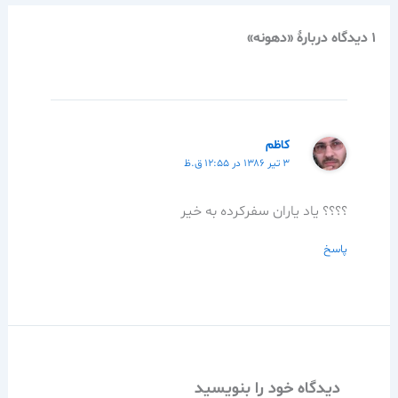
1 دیدگاه دربارهٔ «دهونه»
كاظم
۳ تیر ۱۳۸۶ در ۱۲:۵۵ ق.ظ
؟؟؟؟ ياد ياران سفركرده به خير
پاسخ
دیدگاه‌ خود را بنویسید