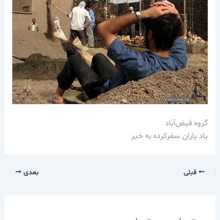
گروه فيض‌آباد
ياد ياران سفركرده به خير
قبلی
بعدی