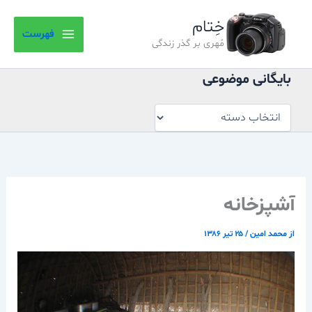
بایگانی
رش
موضوعی
خِتام
ه
فهرست
حتوا
مُهری بر گذر زندگی
بایگانی موضوعی
آشپزخانه
از
محمد امین
/
۲۵ تیر ۱۳۸۶