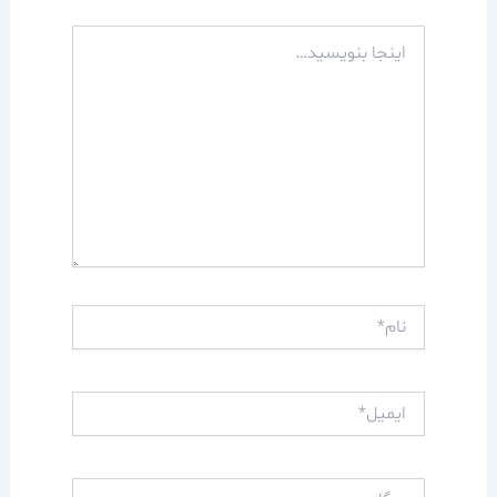
اینجا
بنویسید…
نام*
ایمیل*
وبگاه