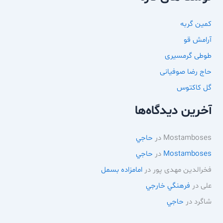
کمین گربه
آرامش قو
طوطی گرمسیری
حاج رضا صوفیانی
گل کاکتوس
آخرین دیدگاه‌ها
Mostamboses
در
حاجي
Mostamboses
در
حاجي
فخرالدین مهدی پور
در
امامزاده بسمل
علی
در
فرهنگي خارجي
شاگرد
در
حاجي