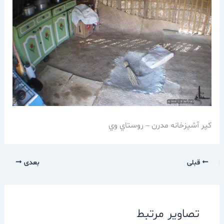
كپر آشپزخانه مدرن – روستاي وي
قبلی
بعدی
تصاویر مرتبط