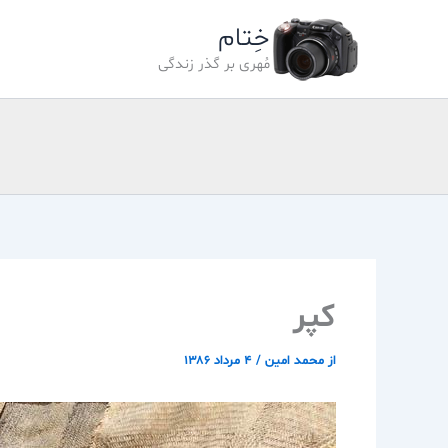
رش
خِتام
ه
حتوا
مُهری بر گذر زندگی
كپر
از
محمد امین
/
۴ مرداد ۱۳۸۶