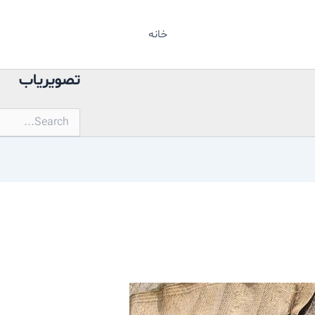
خانه
تصویریاب
جستجو
برای: