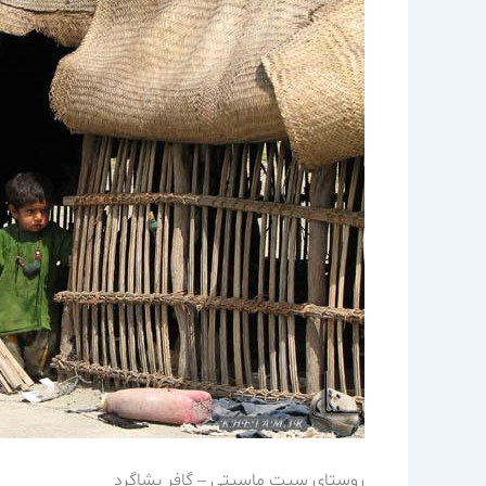
روستاي سيت ماسيتي – گافر بشاگرد