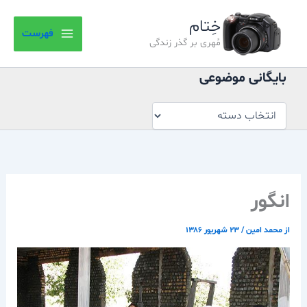
بایگانی
رش
موضوعی
خِتام
ه
فهرست
حتوا
مُهری بر گذر زندگی
بایگانی موضوعی
انگور
از
محمد امین
/
۲۳ شهریور ۱۳۸۶