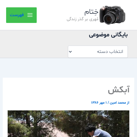
بایگانی
رش
موضوعی
خِتام
ه
فهرست
حتوا
مُهری بر گذر زندگی
بایگانی موضوعی
آبكش
از
محمد امین
/
۱ مهر ۱۳۸۶