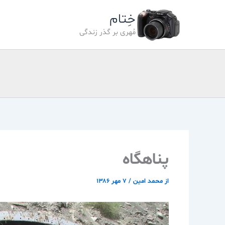
رش
خِتام
ه
حتوا
مُهری بر گذر زندگی
پناهگاه
از
محمد امین
/
۷ مهر ۱۳۸۶