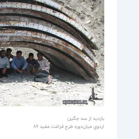
بازديد از سد جگين
اردوي ميان‌دوره طرح فراغت مفيد 86