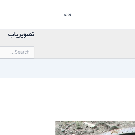
خانه
تصویریاب
جستجو
برای: