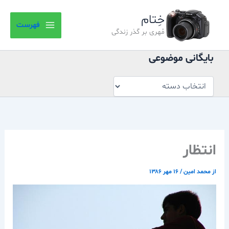
بایگانی
رش
موضوعی
خِتام
ه
فهرست
حتوا
مُهری بر گذر زندگی
بایگانی موضوعی
انتظار
از
محمد امین
/
۱۶ مهر ۱۳۸۶