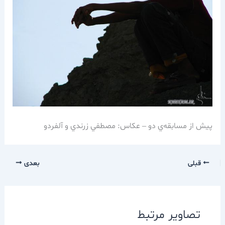
پيش از مسابقه‌ي دو – عكاس: مصطفي زرندي و آلفردو
قبلی
بعدی
تصاویر مرتبط