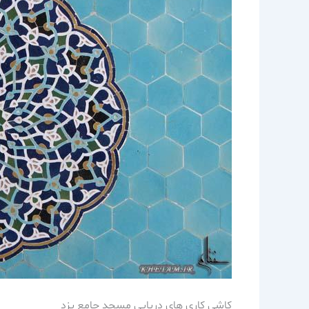
كاشي كاري هاي دريايي مسجد جامع يزد