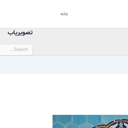
خانه
تصویریاب
جستجو
برای: