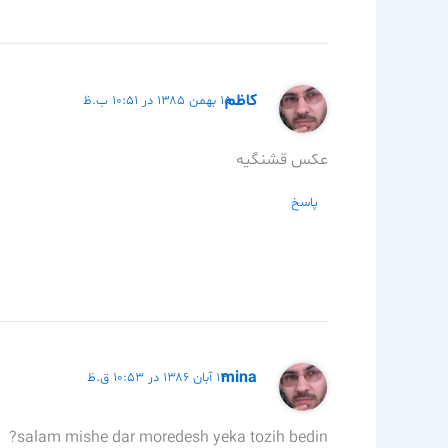
كاظم
۱۵ بهمن ۱۳۸۵ در ۱۰:۵۱ ب.ظ
عكس قشنگيه
پاسخ
mina
۱۴ آبان ۱۳۸۶ در ۱۰:۵۳ ق.ظ
salam mishe dar moredesh yeka tozih bedin?