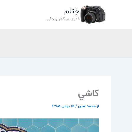
رش
خِتام
ه
حتوا
مُهری بر گذر زندگی
كاشي
از
محمد امین
/
۱۵ بهمن ۱۳۸۵