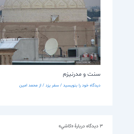
سنت و مدرنيزم
دیدگاه‌ خود را بنویسید
/
سفر يزد
/ از
محمد امین
3 دیدگاه دربارهٔ «كاشي»