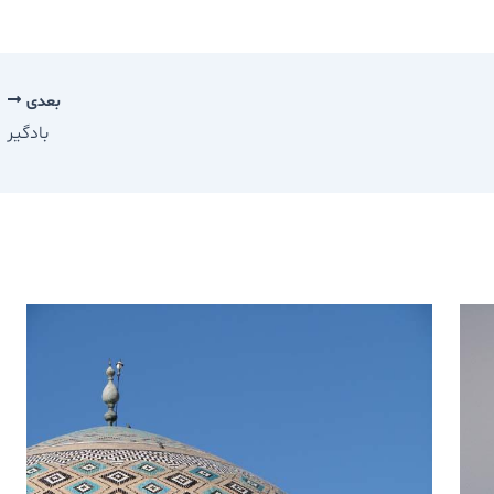
بعدی
بادگير