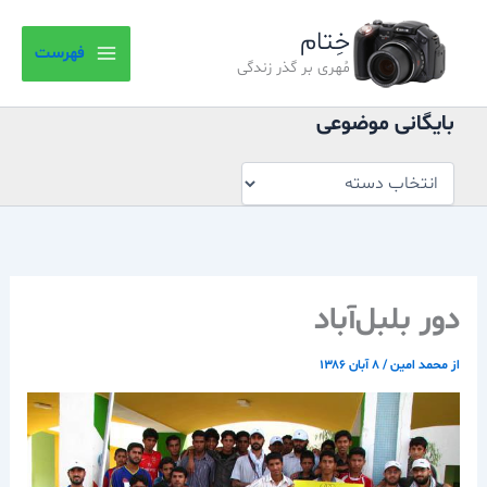
بایگانی
رش
موضوعی
خِتام
ه
فهرست
حتوا
مُهری بر گذر زندگی
بایگانی موضوعی
دور بلبل‌آباد
از
محمد امین
/
۸ آبان ۱۳۸۶