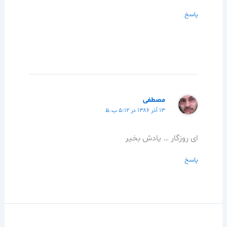
پاسخ
مصطفی
۱۳ آذر ۱۳۸۶ در ۵:۱۲ ب.ظ
ای روزگار … یادش بخیر
پاسخ