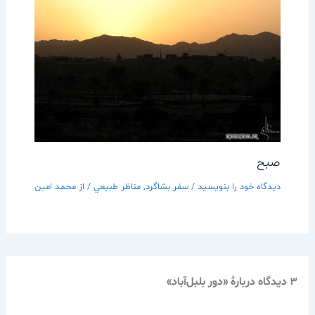
صبح
دیدگاه‌ خود را بنویسید
/
سفر بشاگرد
,
مناظر طبيعي
/ از
محمد امین
3 دیدگاه دربارهٔ «دور بلبل‌آباد»