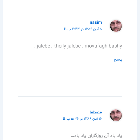
nasim
۸ آبان ۱۳۸۶ در ۲:۴۳ ب.ظ
jalebe , kheily jalebe . movafagh bashy .
پاسخ
مصطفا
۱۶ آبان ۱۳۸۶ در ۵:۳۶ ب.ظ
یاد باد آن روزگاران یاد باد…