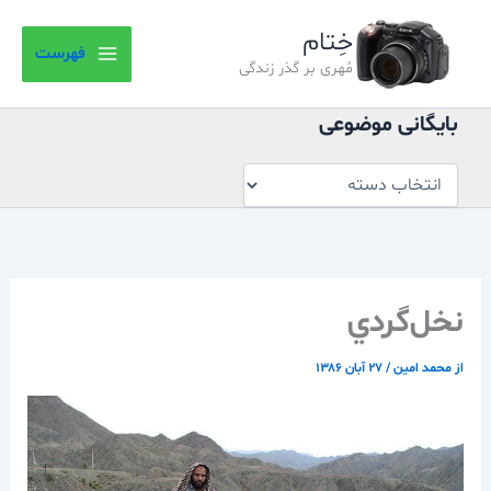
بایگانی
رش
موضوعی
خِتام
ه
فهرست
حتوا
مُهری بر گذر زندگی
بایگانی موضوعی
نخل‌گردي
از
محمد امین
/
۲۷ آبان ۱۳۸۶