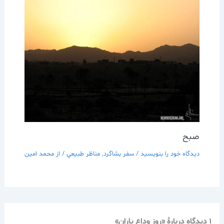
صبح
دیدگاه‌ خود را بنویسید
/
سفر بشاگرد
,
مناظر طبيعي
/ از
محمد امین
1 دیدگاه دربارهٔ «روز وداع ياران»