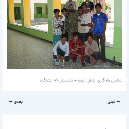
عكس يادگاري پايان دوره – تابستان86 بشاگرد
قبلی
بعدی