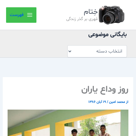
بایگانی
رش
موضوعی
خِتام
ه
فهرست
حتوا
مُهری بر گذر زندگی
بایگانی موضوعی
روز وداع ياران
از
محمد امین
/
۱۹ آبان ۱۳۸۶