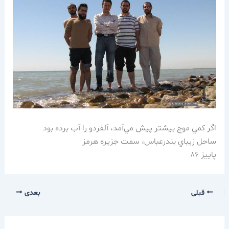
اگر كمي موج بيشتر پيش مي‌آمد، آلفردو را آب برده بود
ساحل زيباي بندرعباس، سمت جزيره هرمز
پاييز 86
قبلی
بعدی