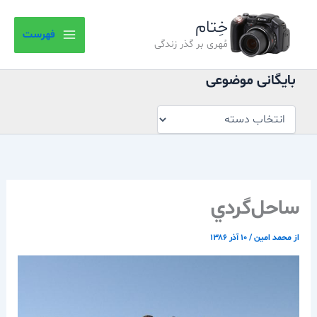
بایگانی
رش
موضوعی
خِتام
ه
فهرست
حتوا
مُهری بر گذر زندگی
بایگانی موضوعی
ساحل‌گردي
از
محمد امین
/
۱۰ آذر ۱۳۸۶