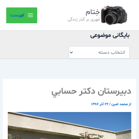
بایگانی
رش
موضوعی
خِتام
ه
فهرست
حتوا
مُهری بر گذر زندگی
بایگانی موضوعی
دبيرستان دكتر حسابي
از
محمد امین
/
۲۲ آذر ۱۳۸۶