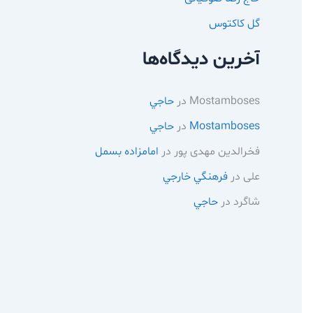
گل کاکتوس
آخرین دیدگاه‌ها
Mostamboses
در
حاجي
Mostamboses
در
حاجي
فخرالدین مهدی پور
در
امامزاده بسمل
علی
در
فرهنگي خارجي
شاگرد
در
حاجي