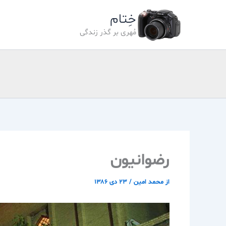
رش
خِتام
ه
حتوا
مُهری بر گذر زندگی
رضوانيون
از
محمد امین
/
۲۳ دی ۱۳۸۶