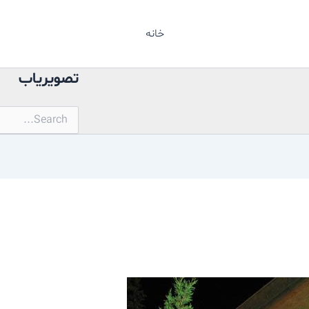
خانه
تصویریاب
جستجو
برای: