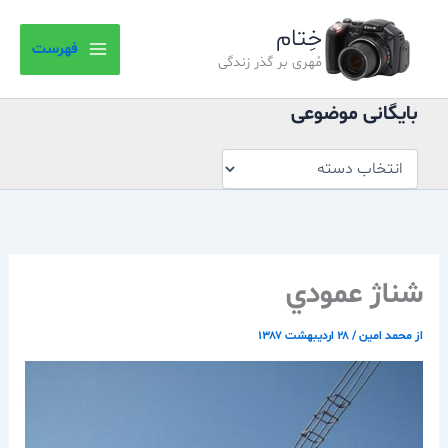
بایگانی
رش
موضوعی
خِتام
ه
فهرست
حتوا
مُهری بر گذر زندگی
بایگانی موضوعی
شناژ عمودي
از
محمد امین
/
۲۸ اردیبهشت ۱۳۸۷