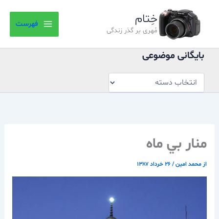
بایگانی
رش
موضوعی
خِتام
ه
فهرست
حتوا
مُهری بر گذر زندگی
بایگانی موضوعی
منار بي ماه
از
محمد امین
/
۲۶ خرداد ۱۳۸۷