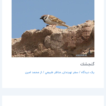
گنجشك
یک دیدگاه
/
سفر نهبندان
,
مناظر طبيعي
/ از
محمد امین