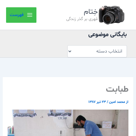
بایگانی
رش
موضوعی
خِتام
ه
فهرست
حتوا
مُهری بر گذر زندگی
بایگانی موضوعی
طبابت
از
محمد امین
/
۲۳ تیر ۱۳۸۷